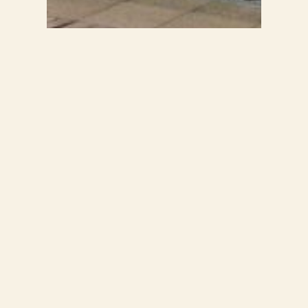
Abendsingen
Offen für alle! Jeden Dienstag, 18 bis
19 Uhr. Beitrag 5,- Euro! Komm und
sing einfache Lieder aus allen
Genres. Ort: Frau-Clara-Str. 6,
Eckernförde…
:
weiter
Abendsingen