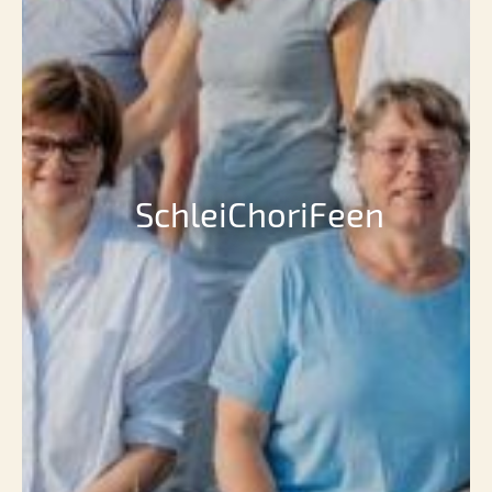
SchleiChoriFeen