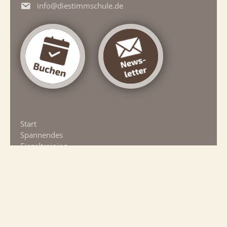
info@diestimmschule.de
Start
Spannendes
Einzeltraining
Chöre
Kurse/WS
Termine
Kati-System
Über mich