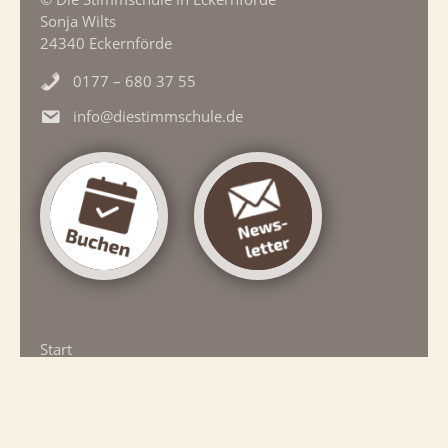
Sonja Wilts
24340 Eckernförde
0177 – 680 37 55
info@diestimmschule.de
Start
Spannendes
Einzeltraining
Chöre
Kurse/WS