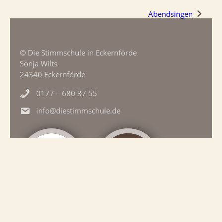
Abendsingen
© Die Stimmschule in Eckernförde
Sonja Wilts
24340 Eckernförde
0177 – 680 37 55
info@diestimmschule.de