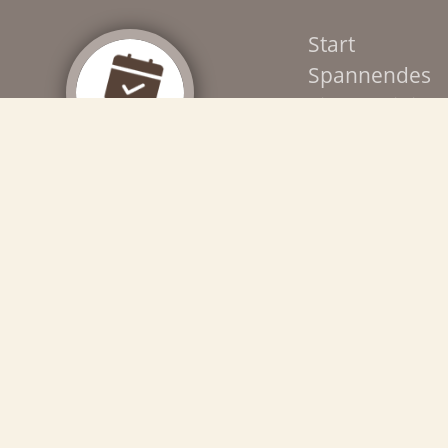
Start
Spannendes
Einzeltraining
Chöre
Kurse/WS
Termine
Kati-System
Über mich
Instagram öffnen sich in einem neuen Fenster des jeweiligen An
itere Informationen bitte in unserer
Datenschutzerklärung
.