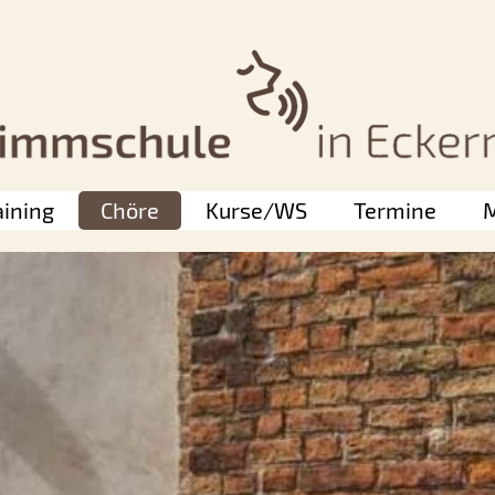
aining
Chöre
Kurse/WS
Termine