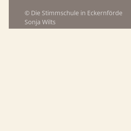
© Die Stimmschule in Eckernförde
Sonja Wilts
24340 Eckernförde
0177 – 680 37 55
info@diestimmschule.de
Datenschutz-Hinweis:
Buchen und Newsletter-Anmeldung sowie Facebook und 
Datenschutzbestimmungen des jeweiligen Anbieters. We