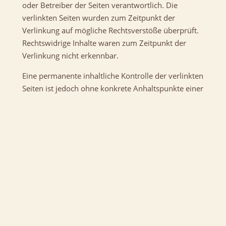
oder Betreiber der Seiten verantwortlich. Die
verlinkten Seiten wurden zum Zeitpunkt der
Verlinkung auf mögliche Rechtsverstöße überprüft.
Rechtswidrige Inhalte waren zum Zeitpunkt der
Verlinkung nicht erkennbar.
Eine permanente inhaltliche Kontrolle der verlinkten
Seiten ist jedoch ohne konkrete Anhaltspunkte einer
Rechtsverletzung nicht zumutbar. Bei
Bekanntwerden von Rechtsverletzungen werden wir
derartige Links umgehend entfernen.
Urheberrecht
Die durch die Seitenbetreiber erstellten Inhalte und
Werke auf diesen Seiten unterliegen dem deutschen
Urheberrecht. Die Vervielfältigung, Bearbeitung,
Verbreitung und jede Art der Verwertung außerhalb
der Grenzen des Urheberrechtes bedürfen der