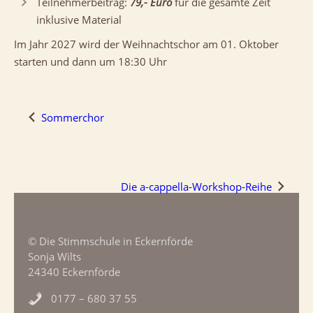
Teilnehmerbeitrag:
79,- Euro
für die gesamte Zeit
inklusive Material
Im Jahr 2027 wird der Weihnachtschor am 01. Oktober
starten und dann um 18:30 Uhr
Sommerchor
Die a-cappella-Workshop-Reihe
© Die Stimmschule in Eckernförde
Sonja Wilts
24340 Eckernförde
0177 – 680 37 55