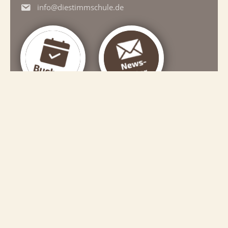
info@diestimmschule.de
Start
Spannendes
Einzeltraining
Chöre
Kurse/WS
Termine
Kati-System
Über mich